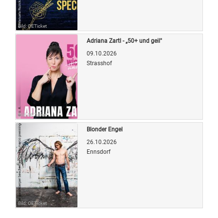
Bild: OETicket
Adriana Zartl - „50+ und geil"
09.10.2026
Strasshof
Bild: OETicket
Blonder Engel
26.10.2026
Ennsdorf
Bild: OETicket