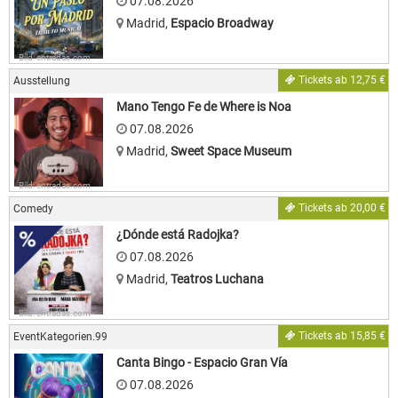
07.08.2026
Madrid
,
Espacio Broadway
Bild: entradas.com
Tickets ab 12,75 €
Ausstellung
Mano Tengo Fe de Where is Noa
07.08.2026
Madrid
,
Sweet Space Museum
Bild: entradas.com
Tickets ab 20,00 €
Comedy
¿Dónde está Radojka?
07.08.2026
Madrid
,
Teatros Luchana
Bild: entradas.com
Tickets ab 15,85 €
EventKategorien.99
Canta Bingo - Espacio Gran Vía
07.08.2026