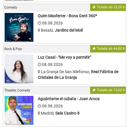
Tickets ab 23,50 €
Comedy
Quim Masferrer - Bona Gent 360º
08.08.2026
Besalú
,
Jardins del Molí
Bild: entradas.com
Tickets ab 44,00 €
Rock & Pop
Luz Casal - "Me voy a permitir"
08.08.2026
La Granja De San Ildefonso
,
Real Fábrica de
Cristales de La Granja
Bild: entradas.com
Tickets ab 15,00 €
Theater, Comedy
Aguántame el cubata - Juan Aroca
08.08.2026
Madrid
,
Sala Casino 8
Bild: entradas.com