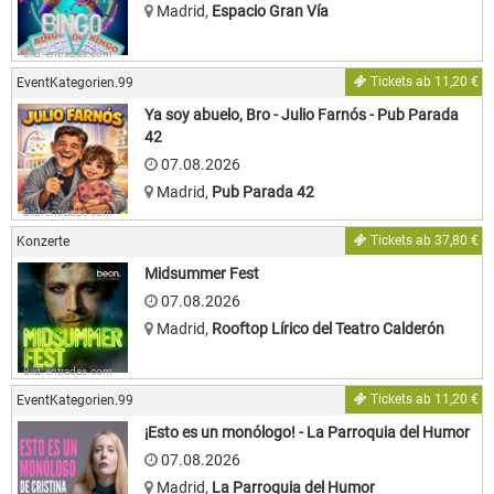
Madrid
,
Espacio Gran Vía
Bild: entradas.com
Tickets ab 11,20 €
EventKategorien.99
Ya soy abuelo, Bro - Julio Farnós - Pub Parada
42
07.08.2026
Madrid
,
Pub Parada 42
Bild: entradas.com
Tickets ab 37,80 €
Konzerte
Midsummer Fest
07.08.2026
Madrid
,
Rooftop Lírico del Teatro Calderón
Bild: entradas.com
Tickets ab 11,20 €
EventKategorien.99
¡Esto es un monólogo! - La Parroquia del Humor
07.08.2026
Madrid
,
La Parroquia del Humor