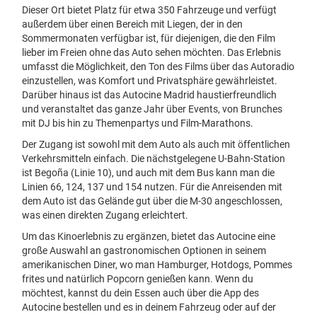
Dieser Ort bietet Platz für etwa 350 Fahrzeuge und verfügt
außerdem über einen Bereich mit Liegen, der in den
Sommermonaten verfügbar ist, für diejenigen, die den Film
lieber im Freien ohne das Auto sehen möchten. Das Erlebnis
umfasst die Möglichkeit, den Ton des Films über das Autoradio
einzustellen, was Komfort und Privatsphäre gewährleistet.
Darüber hinaus ist das Autocine Madrid haustierfreundlich
und veranstaltet das ganze Jahr über Events, von Brunches
mit DJ bis hin zu Themenpartys und Film-Marathons.
Der Zugang ist sowohl mit dem Auto als auch mit öffentlichen
Verkehrsmitteln einfach. Die nächstgelegene U-Bahn-Station
ist Begoña (Linie 10), und auch mit dem Bus kann man die
Linien 66, 124, 137 und 154 nutzen. Für die Anreisenden mit
dem Auto ist das Gelände gut über die M-30 angeschlossen,
was einen direkten Zugang erleichtert.
Um das Kinoerlebnis zu ergänzen, bietet das Autocine eine
große Auswahl an gastronomischen Optionen in seinem
amerikanischen Diner, wo man Hamburger, Hotdogs, Pommes
frites und natürlich Popcorn genießen kann. Wenn du
möchtest, kannst du dein Essen auch über die App des
Autocine bestellen und es in deinem Fahrzeug oder auf der